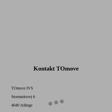
og bedre selvtillid. Fysisk bevægelse giver dig også muligheden
for at have gode sociale relationer – bedre social trivsel, f.eks. på
arbejdspladsen og nedsænker sygefraværet – et meget vigtigt
argument på en arbejdsplads! Endelig er der efterhånden så
meget evidens der peger på, at børn forbedrer deres
indlæringsevne, hvis de er regelmæssigt fysisk aktive.
Kontakt TOmove
TOmove IVS
Stormarksvej 6
4040 Jyllinge